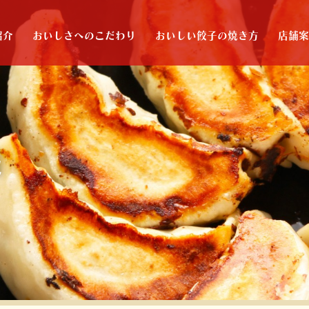
紹介
おいしさへのこだわり
おいしい餃子の焼き方
店舗
報